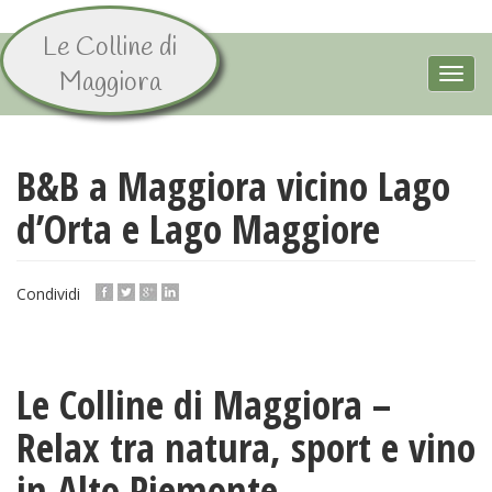
Le Colline di
Salta
al
Toggl
Maggiora
contenuto
navig
principale
B&B a Maggiora vicino Lago
d’Orta e Lago Maggiore
Condividi
Le Colline di Maggiora –
Relax tra natura, sport e vino
in Alto Piemonte