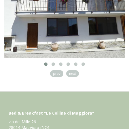
prev
next
Bed & Breakfast "Le Colline di Maggiora"
via dei Mille 26
28014 Maggiora (NO)