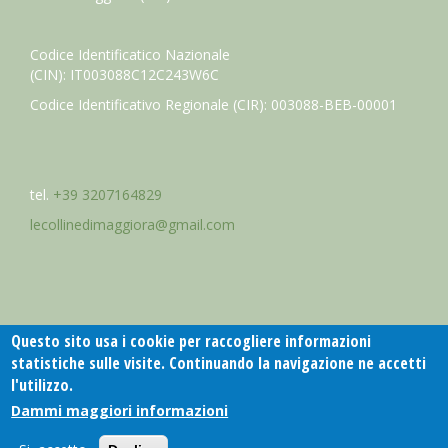
Codice Identificatico Nazionale
(CIN): IT003088C12C243W6C
Codice Identificativo Regionale (CIR): 003088-BEB-00001
tel.
+39 3207164829
lecollinedimaggiora@gmail.com
Questo sito usa i cookie per raccogliere informazioni
statistiche sulle visite. Continuando la navigazione ne accetti
l'utilizzo.
Dammi maggiori informazioni
Sito web realizzato da
SYN
di Stefano Cannillo - powered by
Drupal
-
[Cooky Policy]