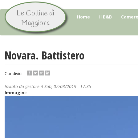
Le Colline di
Salta
Home
Il B&B
Camere 
al
Maggiora
contenuto
principale
Novara. Battistero
Condividi
Inviato da
gestore
il Sab, 02/03/2019 - 17:35
Immagini: