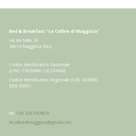
Bed & Breakfast "Le Colline di Maggiora"
via dei Mille 26
28014 Maggiora (NO)
Codice Identificatico Nazionale
(CIN): IT003088C12C243W6C
Codice Identificativo Regionale (CIR): 003088-
BEB-00001
tel.
+39 3207164829
lecollinedimaggiora@gmail.com