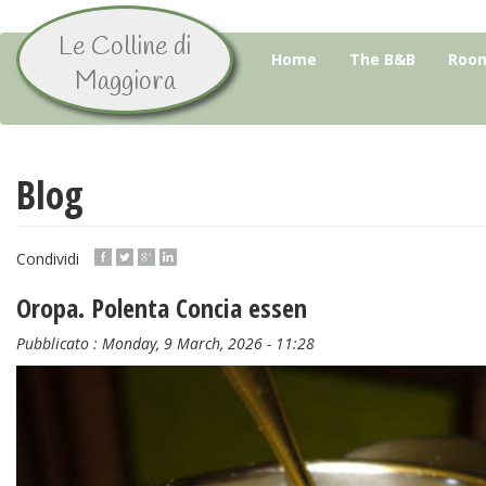
Le Colline di
Skip
Home
The B&B
Room
to
Maggiora
main
content
Blog
Condividi
Oropa. Polenta Concia essen
Pubblicato :
Monday, 9 March, 2026 - 11:28