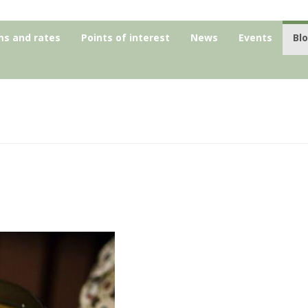
s and rates
Points of interest
News
Events
Bl